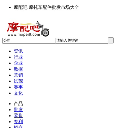
摩配吧-摩托车配件批发市场大全
资讯
行业
企业
数据
营销
试驾
赛事
文化
产品
批发
零售
专利
招商