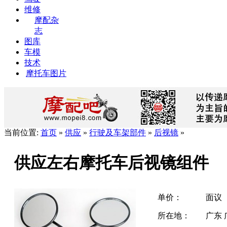
维修
摩配杂
志
图库
车模
技术
摩托车图片
当前位置:
首页
»
供应
»
行驶及车架部件
»
后视镜
»
供应左右摩托车后视镜组件
单价：
面议
所在地：
广东 