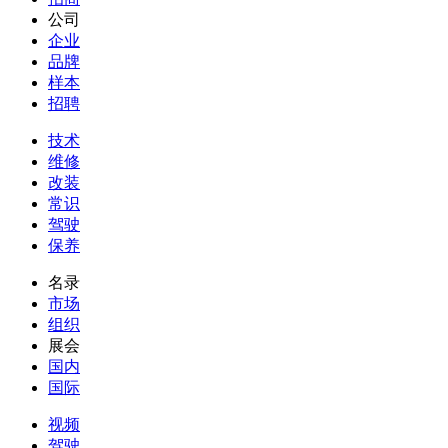
公司
企业
品牌
样本
招聘
技术
维修
改装
常识
驾驶
保养
名录
市场
组织
展会
国内
国际
视频
驾驶