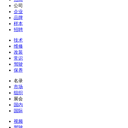
公司
企业
品牌
样本
招聘
技术
维修
改装
常识
驾驶
保养
名录
市场
组织
展会
国内
国际
视频
驾驶