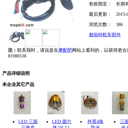
有效期至：
长期
最后更新：
2015-
浏览次数：
386
都佰特机车部件
注：
联系我时，请说是在
摩配吧
网站上看到的，以获得更合
81986538
产品详细说明
本企业其它产品
LED 三面
LED 圆六
外置4珠
三
三角盘
珠 DC12-
防水
光 