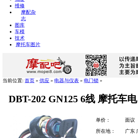
维修
摩配杂
志
图库
车模
技术
摩托车图片
当前位置:
首页
»
供应
»
电器与仪表
»
电门锁
»
DBT-202 GN125 6线 摩托车
单价：
面议
所在地：
广东 