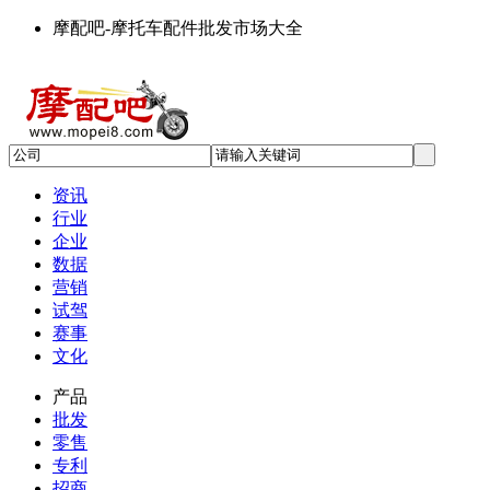
摩配吧-摩托车配件批发市场大全
资讯
行业
企业
数据
营销
试驾
赛事
文化
产品
批发
零售
专利
招商