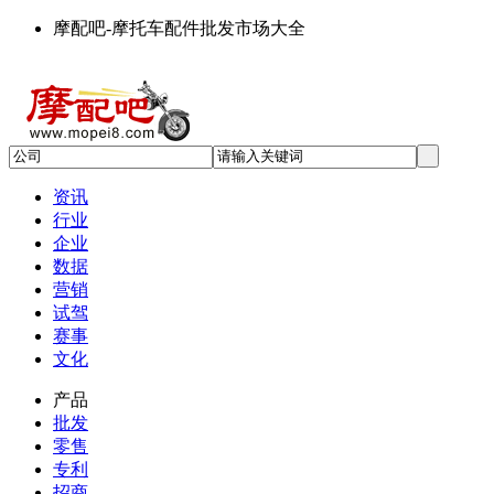
摩配吧-摩托车配件批发市场大全
资讯
行业
企业
数据
营销
试驾
赛事
文化
产品
批发
零售
专利
招商