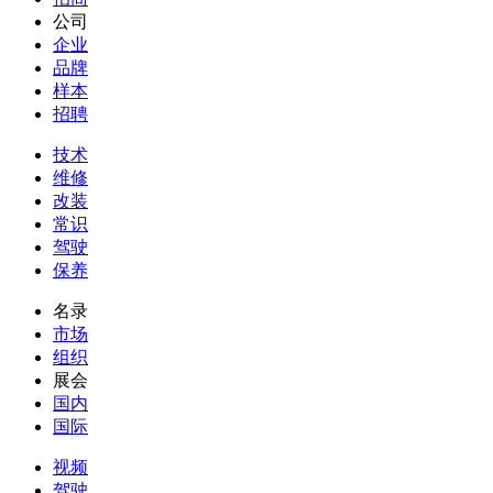
公司
企业
品牌
样本
招聘
技术
维修
改装
常识
驾驶
保养
名录
市场
组织
展会
国内
国际
视频
驾驶