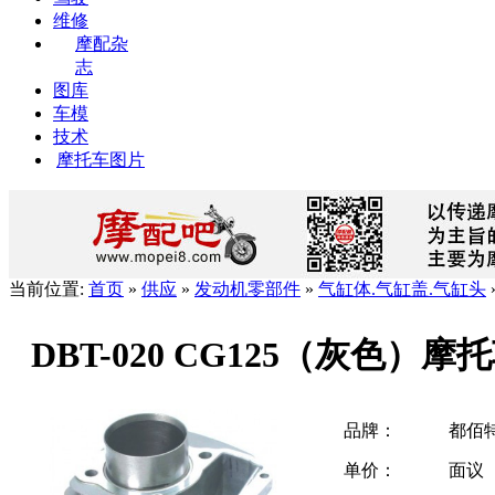
维修
摩配杂
志
图库
车模
技术
摩托车图片
当前位置:
首页
»
供应
»
发动机零部件
»
气缸体.气缸盖.气缸头
DBT-020 CG125（灰色）摩
品牌：
都佰
单价：
面议