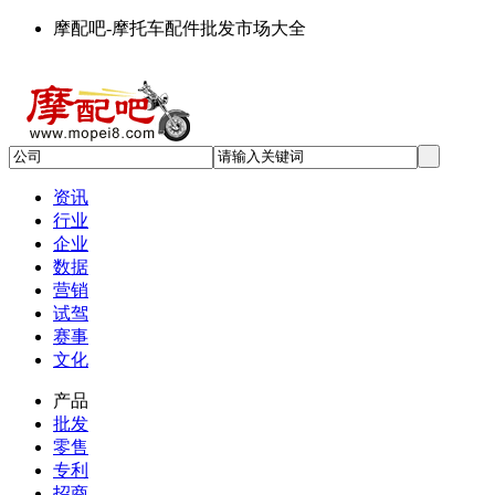
摩配吧-摩托车配件批发市场大全
资讯
行业
企业
数据
营销
试驾
赛事
文化
产品
批发
零售
专利
招商