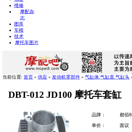
维修
摩配杂
志
图库
车模
技术
摩托车图片
当前位置:
首页
»
供应
»
发动机零部件
»
气缸体.气缸盖.气缸头
DBT-012 JD100 摩托车套缸
品牌：
都佰
单价：
面议