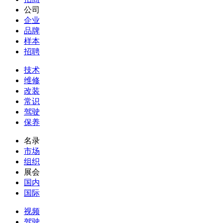
公司
企业
品牌
样本
招聘
技术
维修
改装
常识
驾驶
保养
名录
市场
组织
展会
国内
国际
视频
驾驶