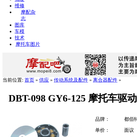
维修
摩配杂
志
图库
车模
技术
摩托车图片
当前位置:
首页
»
供应
»
传动系统及配件
»
离合器配件
»
DBT-098 GY6-125 摩托车
品牌：
都佰
单价：
面议