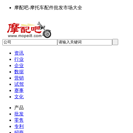
摩配吧-摩托车配件批发市场大全
资讯
行业
企业
数据
营销
试驾
赛事
文化
产品
批发
零售
专利
招商