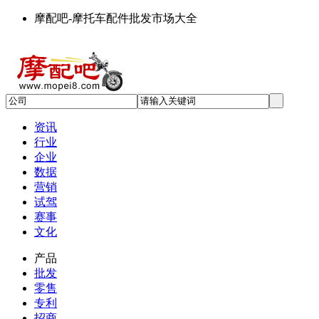
摩配吧-摩托车配件批发市场大全
资讯
行业
企业
数据
营销
试驾
赛事
文化
产品
批发
零售
专利
招商