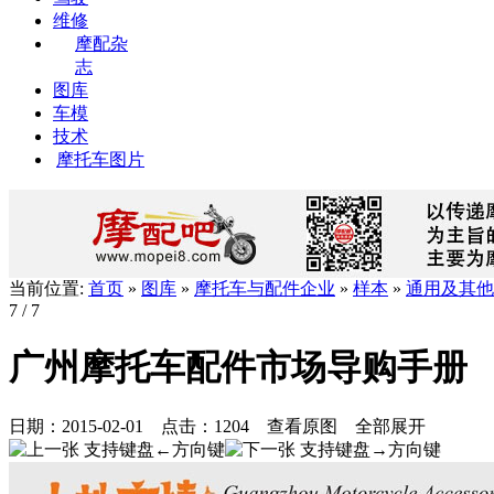
维修
摩配杂
志
图库
车模
技术
摩托车图片
当前位置:
首页
»
图库
»
摩托车与配件企业
»
样本
»
通用及其他
7
/ 7
广州摩托车配件市场导购手册
日期：
2015-02-01
点击：
1204
查看原图
全部展开