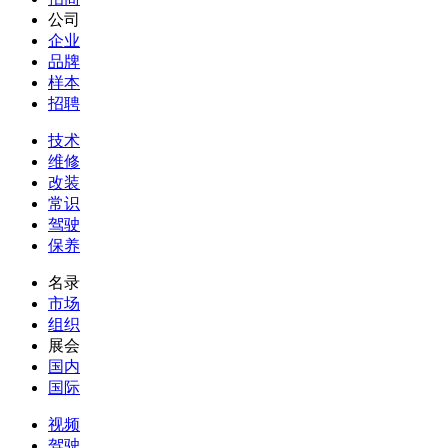
公司
企业
品牌
样本
招聘
技术
维修
改装
常识
驾驶
保养
名录
市场
组织
展会
国内
国际
视频
驾驶