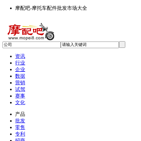
摩配吧-摩托车配件批发市场大全
资讯
行业
企业
数据
营销
试驾
赛事
文化
产品
批发
零售
专利
招商