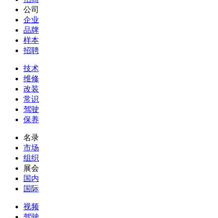
公司
企业
品牌
样本
招聘
技术
维修
改装
常识
驾驶
保养
名录
市场
组织
展会
国内
国际
视频
驾驶