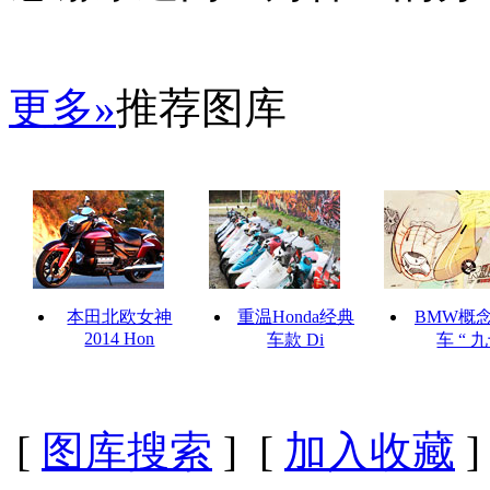
更多»
推荐图库
本田北欧女神
重温Honda经典
BMW概
2014 Hon
车款 Di
车 “ 
[
图库搜索
] [
加入收藏
]