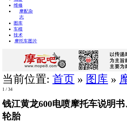
维修
摩配杂
志
图库
车模
技术
摩托车图片
当前位置:
首页
»
图库
»
1
/ 34
钱江黄龙600电喷摩托车说明
轮胎