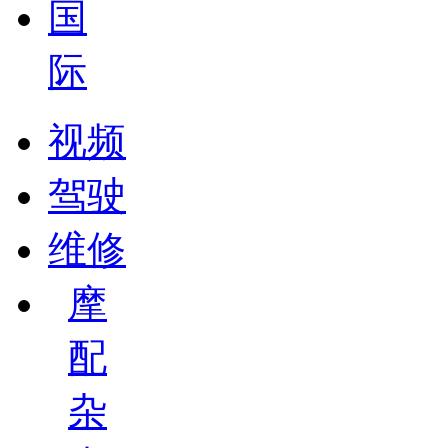
国
际
视频
驾驶
维修
摩
配
杂