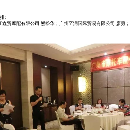
排;
江鑫贸摩配有限公司 熊松华；广州至润国际贸易有限公司 廖勇；