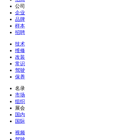
公司
企业
品牌
样本
招聘
技术
维修
改装
常识
驾驶
保养
名录
市场
组织
展会
国内
国际
视频
驾驶