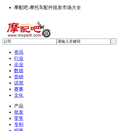
摩配吧-摩托车配件批发市场大全
资讯
行业
企业
数据
营销
试驾
赛事
文化
产品
批发
零售
专利
招商