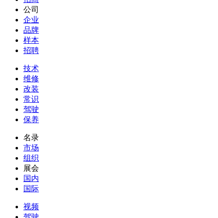
公司
企业
品牌
样本
招聘
技术
维修
改装
常识
驾驶
保养
名录
市场
组织
展会
国内
国际
视频
驾驶