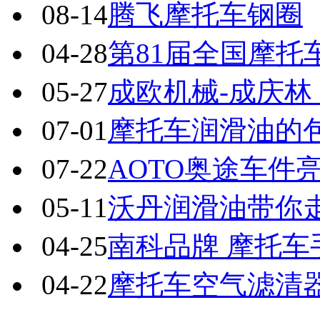
08-14
腾飞摩托车钢圈
04-28
第81届全国摩托
05-27
成欧机械-成庆
07-01
摩托车润滑油的
07-22
AOTO奥途车件
05-11
沃丹润滑油带你
04-25
南科品牌 摩托车
04-22
摩托车空气滤清