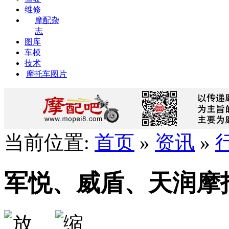
维修
摩配杂
志
图库
车模
技术
摩托车图片
当前位置:
首页
»
资讯
»
军悦、威盾、天润摩