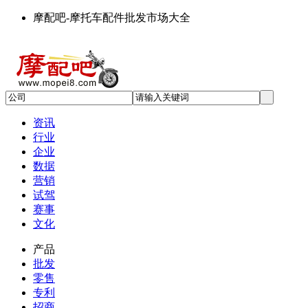
摩配吧-摩托车配件批发市场大全
资讯
行业
企业
数据
营销
试驾
赛事
文化
产品
批发
零售
专利
招商