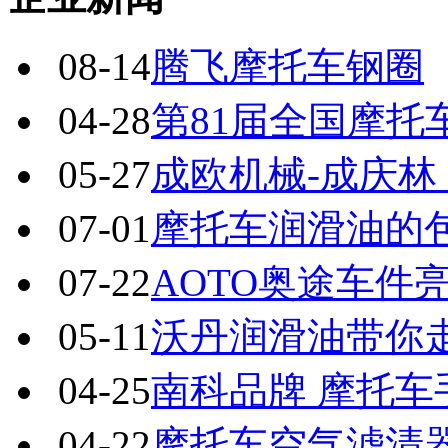
08-14
腾飞摩托车钢圈
04-28
第81届全国摩托
05-27
成欧机械-成庆
07-01
摩托车润滑油的
07-22
AOTO奥途车件
05-11
沃丹润滑油带你
04-25
南科品牌 摩托车
04-22
摩托车空气滤清