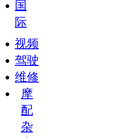
国
际
视频
驾驶
维修
摩
配
杂