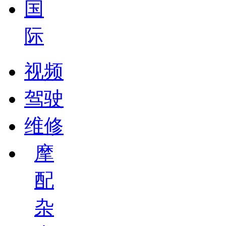
国
际
视频
驾驶
维修
摩
配
杂