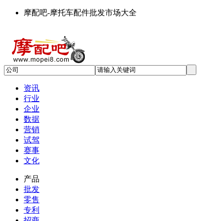
摩配吧-摩托车配件批发市场大全
资讯
行业
企业
数据
营销
试驾
赛事
文化
产品
批发
零售
专利
招商