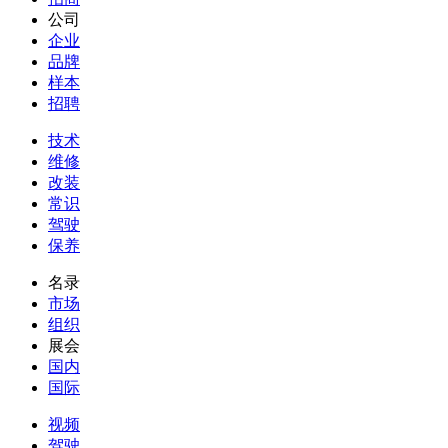
公司
企业
品牌
样本
招聘
技术
维修
改装
常识
驾驶
保养
名录
市场
组织
展会
国内
国际
视频
驾驶