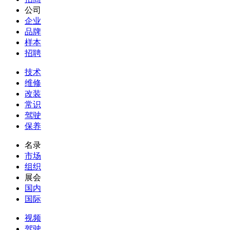
公司
企业
品牌
样本
招聘
技术
维修
改装
常识
驾驶
保养
名录
市场
组织
展会
国内
国际
视频
驾驶