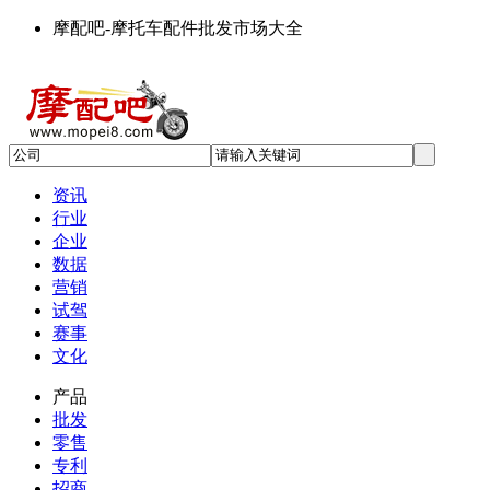
摩配吧-摩托车配件批发市场大全
资讯
行业
企业
数据
营销
试驾
赛事
文化
产品
批发
零售
专利
招商