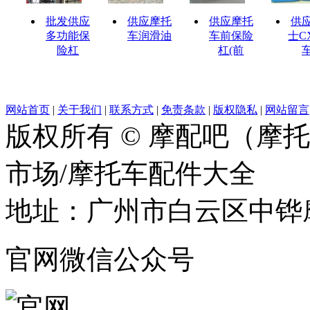
批发供应
供应摩托
供应摩托
供
多功能保
车润滑油
车前保险
士C
险杠
杠(前
网站首页
|
关于我们
|
联系方式
|
免责条款
|
版权隐私
|
网站留言
版权所有 © 摩配吧（摩
市场/摩托车配件大全
地址：广州市白云区中铧摩
官网微信公众号