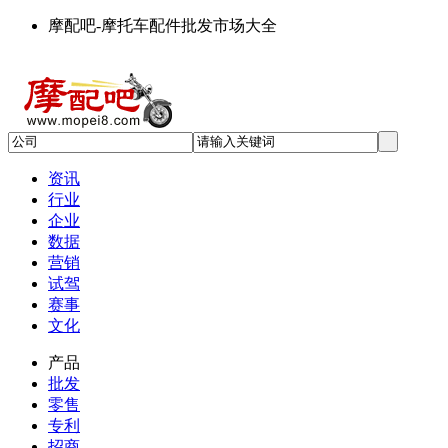
摩配吧-摩托车配件批发市场大全
资讯
行业
企业
数据
营销
试驾
赛事
文化
产品
批发
零售
专利
招商