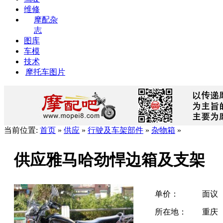
维修
摩配杂
志
图库
车模
技术
摩托车图片
当前位置:
首页
»
供应
»
行驶及车架部件
»
杂物箱
»
供应雅马哈劲悍边箱及支架
单价：
面议
所在地：
重庆