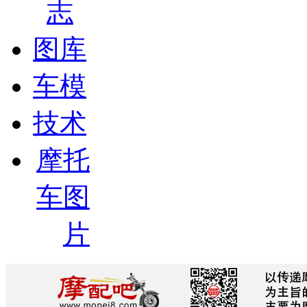
志
图库
车模
技术
摩托
车图
片