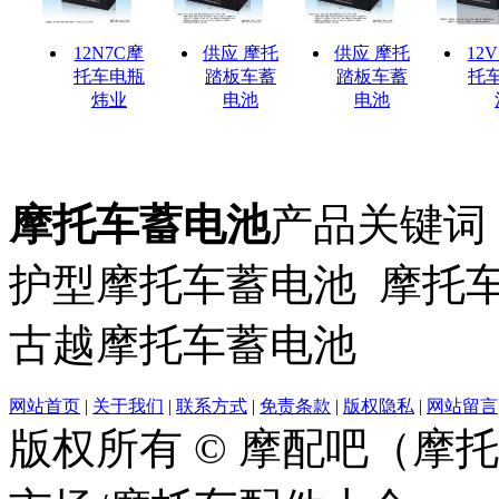
12N7C摩
供应 摩托
供应 摩托
12V
托车电瓶
踏板车蓄
踏板车蓄
托
炜业
电池
电池
摩托车蓄电池
产品关键词
护型摩托车蓄电池 摩托车
古越摩托车蓄电池
网站首页
|
关于我们
|
联系方式
|
免责条款
|
版权隐私
|
网站留言
版权所有 © 摩配吧（摩