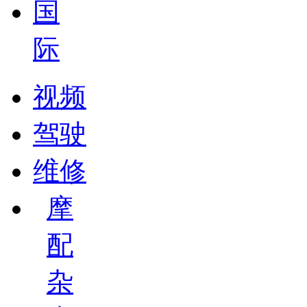
国
际
视频
驾驶
维修
摩
配
杂