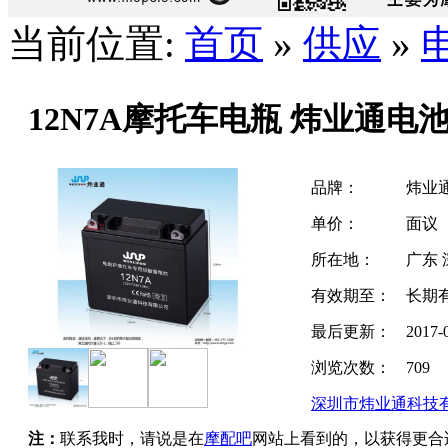
当前位置:
首页
»
供应
»
12N7A摩托车电瓶 炜业通电
品牌：
炜业
单价：
面议
所在地：
广东 
有效期至：
长期
最后更新：
2017-
浏览次数：
709
深圳市炜业通科技
注：
联系我时，请说是在
摩配吧
网站上看到的，以获得更合