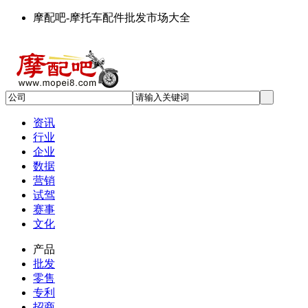
摩配吧-摩托车配件批发市场大全
资讯
行业
企业
数据
营销
试驾
赛事
文化
产品
批发
零售
专利
招商