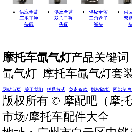
供应全蓝
供应全蓝
供应全蓝
供
三爪子弹
双爪子弹
三角盘子
双
头氙
头氙
弹头
摩托车氙气灯
产品关键词：
氙气灯 摩托车氙气灯套
网站首页
|
关于我们
|
联系方式
|
免责条款
|
版权隐私
|
网站留言
版权所有 © 摩配吧（摩
市场/摩托车配件大全