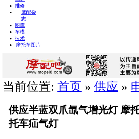
维修
摩配杂
志
图库
车模
技术
摩托车图片
当前位置:
首页
»
供应
»
供应半蓝双爪氙气增光灯 摩托
托车疝气灯