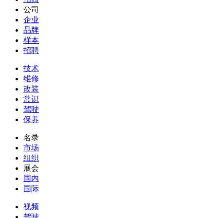
公司
企业
品牌
样本
招聘
技术
维修
改装
常识
驾驶
保养
名录
市场
组织
展会
国内
国际
视频
驾驶