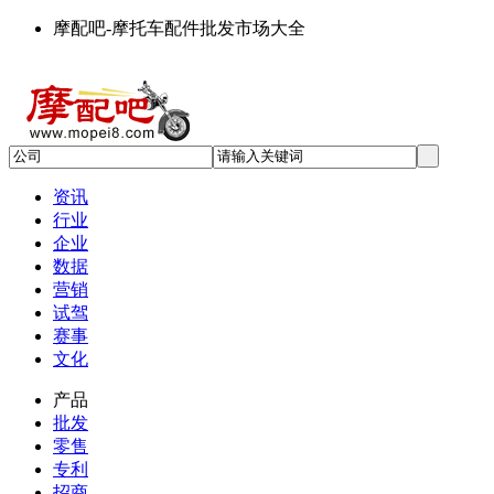
摩配吧-摩托车配件批发市场大全
资讯
行业
企业
数据
营销
试驾
赛事
文化
产品
批发
零售
专利
招商