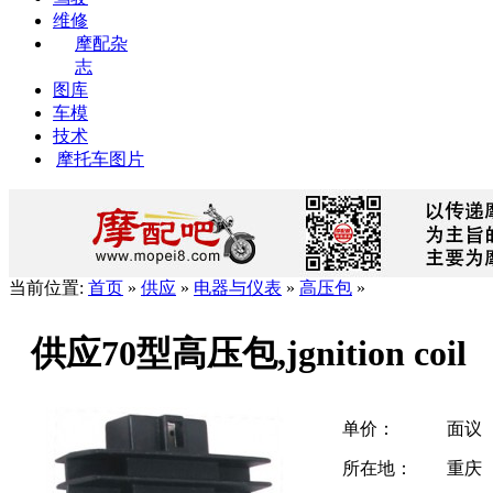
维修
摩配杂
志
图库
车模
技术
摩托车图片
当前位置:
首页
»
供应
»
电器与仪表
»
高压包
»
供应70型高压包,jgnition coil
单价：
面议
所在地：
重庆