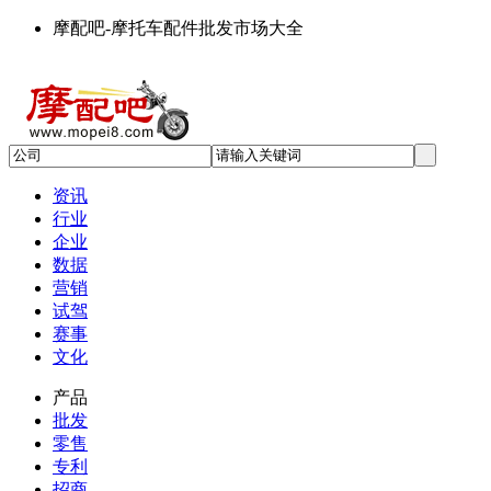
摩配吧-摩托车配件批发市场大全
资讯
行业
企业
数据
营销
试驾
赛事
文化
产品
批发
零售
专利
招商