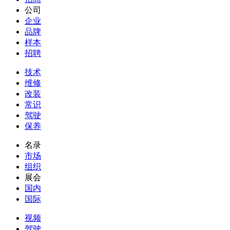
公司
企业
品牌
样本
招聘
技术
维修
改装
常识
驾驶
保养
名录
市场
组织
展会
国内
国际
视频
驾驶