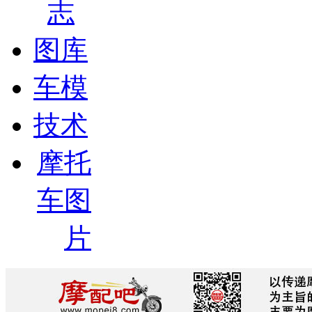
志
图库
车模
技术
摩托
车图
片