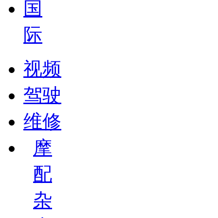
国
际
视频
驾驶
维修
摩
配
杂