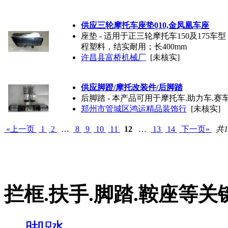
供应三轮摩托车座垫010,金凤凰车座
座垫 - 适用于正三轮摩托车150及1
程塑料，结实耐用；长400mm
许昌县富桥机械厂
[未核实]
供应脚蹬/摩托改装件/后脚踏
后脚踏 - 本产品可用于摩托车.助力车.赛
郑州市管城区鸿运精品装饰行
[未核实]
«上一页
1
2
…
8
9
10
11
12
…
13
14
下一页»
共1
拦框.扶手.脚踏.鞍座等关