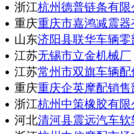
浙江
杭州德普链条有限
重庆
重庆市嘉鸿减震器
山东
济阳县联华车辆零
江苏
无锡市立金机械厂
江苏
常州市双旗车辆配
重庆
重庆企英摩配销售
浙江
杭州中策橡胶有限
河北
清河县震远汽车软