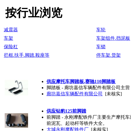
按行业浏览
减震器
车轮
车架
车架组件.挡泥板
保险杠
车锁
拦框.扶手.脚踏.鞍座等
停车架.货架
供应摩托车脚踏板,赛驰110脚踏板
脚踏板 - 廊坊嘉信车辆配件有限公司主
廊坊嘉信车辆配件有限公司
[未核实]
供应钻豹125前脚踏
前脚踏 - 永刚摩配铁件厂主要生产摩
前泥瓦、起动杆等铁件大全。
大城永刚摩配铁件厂
[未核实]