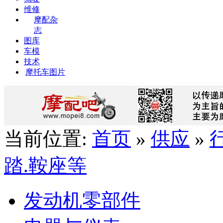
维修
摩配杂
志
图库
车模
技术
摩托车图片
当前位置:
首页
»
供应
»
踏.鞍座等
发动机零部件