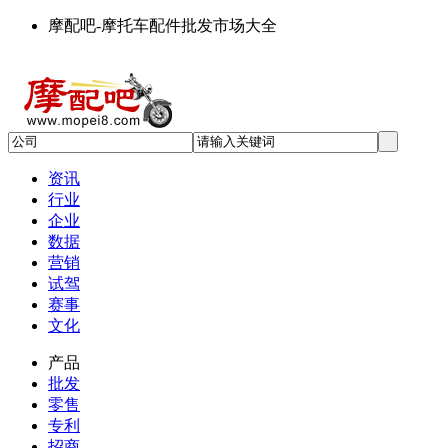
摩配吧-摩托车配件批发市场大全
资讯
行业
企业
数据
营销
试驾
赛事
文化
产品
批发
零售
专利
招商