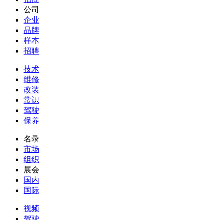
公司
企业
品牌
样本
招聘
技术
维修
改装
常识
驾驶
保养
名录
市场
组织
展会
国内
国际
视频
驾驶