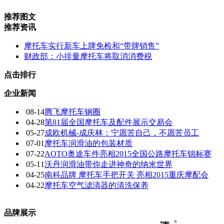
推荐图文
推荐资讯
摩托车实行新车上牌免检和“带牌销售”
财政部：小排量摩托车将取消消费税
点击排行
企业新闻
08-14
腾飞摩托车钢圈
04-28
第81届全国摩托车及配件展示交易会
05-27
成欧机械-成庆林：宁愿苦自己，不愿苦员工
07-01
摩托车润滑油的包装材质
07-22
AOTO奥途车件亮相2015全国公路摩托车锦标赛
05-11
沃丹润滑油带你走进神奇的纳米世界
04-25
南科品牌 摩托车手把开关 亮相2015重庆摩配会
04-22
摩托车空气滤清器的清洗保养
品牌展示