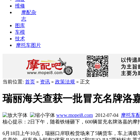
维修
摩配杂
志
图库
车模
技术
摩托车图片
当前位置:
首页
»
资讯
»
政策法规
» 正文
瑞丽海关查获一批冒充名牌洛
www.mopei8.com
2012-07-04
摩托车
核心提示：2日下午，随着铁锤砸下，600辆冒充名牌洛嘉的摩
6月18日上午10点，瑞丽口岸联检货场来了5辆货车，车上
生产的，但车身上却有“优家 IUOJIA”和“IUO JIA”两