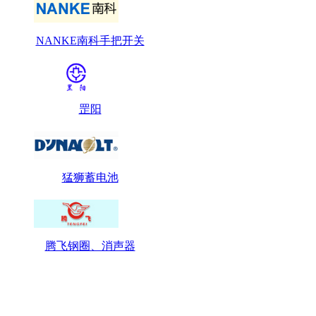
NANKE南科手把开关
罡阳
猛狮蓄电池
腾飞钢圈、消声器