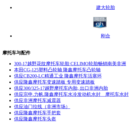
建大轮胎
刚合
摩托车与配件
300-17越野花纹摩托车轮胎 CELIMO轮胎畅销南美非洲
本田CG-125塑料凸轮轴 隆鑫摩托车凸轮轴
供应CB200-LC精通工业 隆鑫摩托车活塞环
供应隆鑫摩托车变速踏板 专用变速踏板
供应300/325-17越野摩托车内胎, 出口非洲内胎
供应宗申.力帆.隆鑫摩托车水冷发动机水封 摩托车水封
供应非洲摩托车减震器
供应油门拉线（非洲市场）
供应隆鑫摩托车手把套
供应隆鑫摩托车头盔