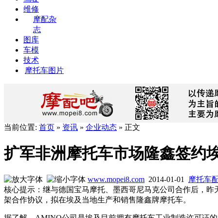
维修
摩配杂
志
图库
车模
技术
摩托车图片
当前位置:
首页
»
资讯
»
企业动态
» 正文
扩军非洲摩托车市场隆鑫签约埃
www.mopei8.com
2014-01-01
摩托车
核心提示：继与德国宝马摩托、墨西哥尼马克公司合作后，昨天，隆
架合作协议，拟在埃及当地生产和销售隆鑫牌摩托车。
据了解，AMINO公司是埃及目前拥有摩托车工业制造许可证