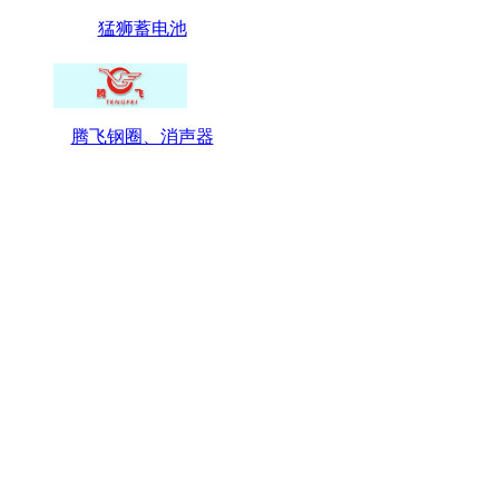
猛狮蓄电池
腾飞钢圈、消声器