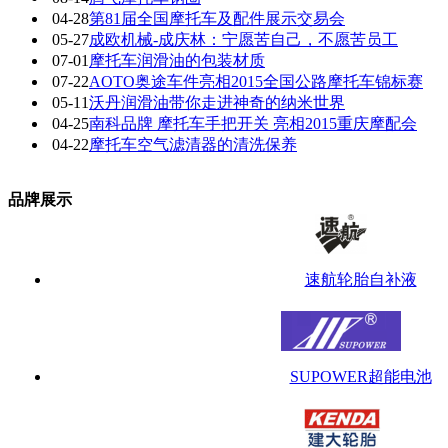
04-28
第81届全国摩托车及配件展示交易会
05-27
成欧机械-成庆林：宁愿苦自己，不愿苦员工
07-01
摩托车润滑油的包装材质
07-22
AOTO奥途车件亮相2015全国公路摩托车锦标赛
05-11
沃丹润滑油带你走进神奇的纳米世界
04-25
南科品牌 摩托车手把开关 亮相2015重庆摩配会
04-22
摩托车空气滤清器的清洗保养
品牌展示
速航轮胎自补液
SUPOWER超能电池