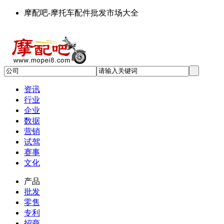
摩配吧-摩托车配件批发市场大全
资讯
行业
企业
数据
营销
试驾
赛事
文化
产品
批发
零售
专利
招商