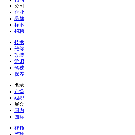
公司
企业
品牌
样本
招聘
技术
维修
改装
常识
驾驶
保养
名录
市场
组织
展会
国内
国际
视频
驾驶