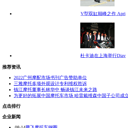
V型双缸颠峰之作 Apri
杜卡迪在上海举行Diav
推荐资讯
2022广州摩配市场书刊广告赞助单位
三雅摩托多项外观设计专利维权胜诉
钱江摩托董事长林华中 畅谈钱江未来之路
为更好的拓展中国摩托车市场 哈雷戴维森中国子公司成
点击排行
企业新闻
08-14
腾飞摩托车钢圈