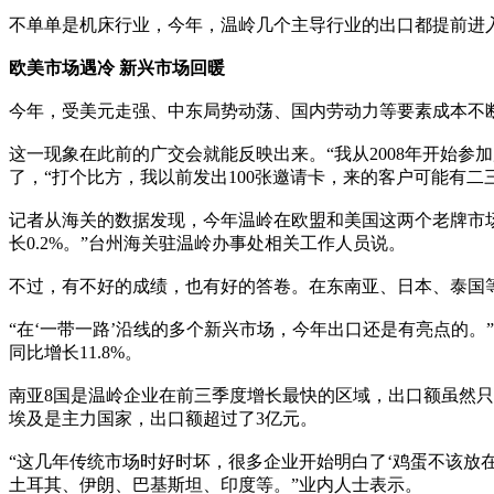
不单单是机床行业，今年，温岭几个主导行业的出口都提前进入了
欧美市场遇冷 新兴市场回暖
今年，受美元走强、中东局势动荡、国内劳动力等要素成本不
这一现象在此前的广交会就能反映出来。“我从2008年开始
了，“打个比方，我以前发出100张邀请卡，来的客户可能有二
记者从海关的数据发现，今年温岭在欧盟和美国这两个老牌市场都并
长0.2%。”台州海关驻温岭办事处相关工作人员说。
不过，有不好的成绩，也有好的答卷。在东南亚、日本、泰国
“在‘一带一路’沿线的多个新兴市场，今年出口还是有亮点的。
同比增长11.8%。
南亚8国是温岭企业在前三季度增长最快的区域，出口额虽然只有7
埃及是主力国家，出口额超过了3亿元。
“这几年传统市场时好时坏，很多企业开始明白了‘鸡蛋不该放
土耳其、伊朗、巴基斯坦、印度等。”业内人士表示。