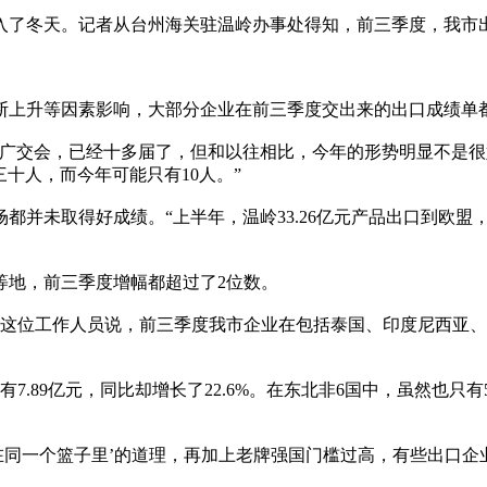
冬天。记者从台州海关驻温岭办事处得知，前三季度，我市出口达1
断上升等因素影响，大部分企业在前三季度交出来的出口成绩单
参加广交会，已经十多届了，但和以往相比，今年的形势明显不是
三十人，而今年可能只有10人。”
未取得好成绩。“上半年，温岭33.26亿元产品出口到欧盟，同比
等地，前三季度增幅都超过了2位数。
”这位工作人员说，前三季度我市企业在包括泰国、印度尼西亚、菲
.89亿元，同比却增长了22.6%。在东北非6国中，虽然也只有5
在同一个篮子里’的道理，再加上老牌强国门槛过高，有些出口