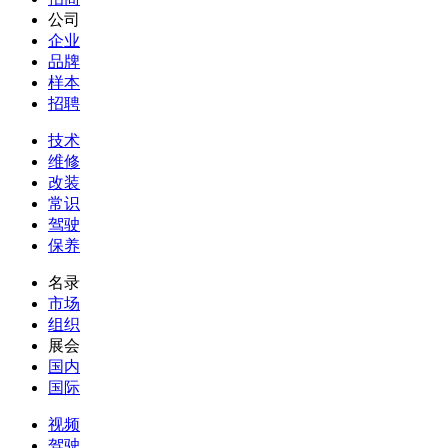
公司
企业
品牌
样本
招聘
技术
维修
改装
常识
驾驶
保养
名录
市场
组织
展会
国内
国际
视频
驾驶