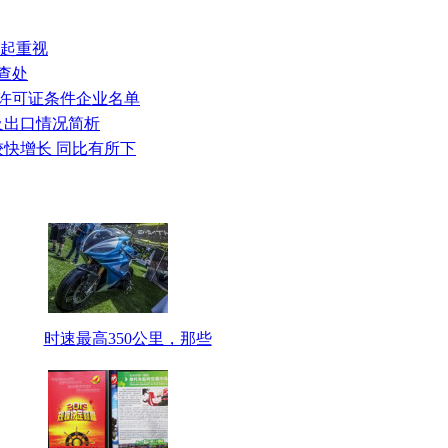
引起重视
查处
出口许可证条件企业名单
销及出口情况简析
呈较快增长 同比有所下
时速最高350公里，那些