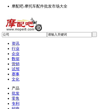
摩配吧-摩托车配件批发市场大全
资讯
行业
企业
数据
营销
试驾
赛事
文化
产品
批发
零售
专利
招商