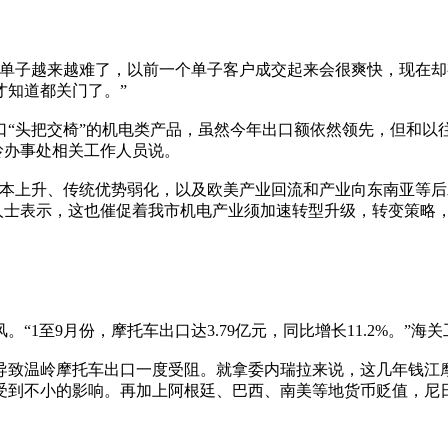
单子越来越难了，以前一个单子客户成交起来会很爽快，现在却
才知道都关门了。”
“头把交椅”的机电类产品，虽然今年出口额依然领先，但和以往
驻温岭办事处相关工作人员说。
成本上升、传统优势弱化，以及欧美产业回流和产业向东南亚等后
内人士表示，这也催促着我市机电产业须加速转型升级，转变策略
1至9月份，摩托车出口达3.79亿元，同比增长11.2%。”海
导致温岭摩托车出口一度受阻。就拿委内瑞拉来说，这几年钱江摩
受到不小的影响。再加上阿根廷、巴西、南美等地货币贬值，尼