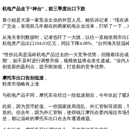
机电产品走下“神台”，前三季度出口下跌
黄小姐是大溪一家泵业企业的外贸人员。她告诉记者：“现在谈
广交会，发现前几年都在的两家机电企业没来，打听了一下，
从海关拿到数据时，记者也吓了一大跳，以往一直稳坐我市出口
机电类产品出口104.03亿元，同比下降4.08%。”台州海关
“性价比高是温岭机电产品过去的一大竞争优势，但随着综合
期’，如不及时进行调整升级，规模效益将会发生递减。”业
创造新的盈利点，提升附加值，打造新的竞争优势。
摩托车出口告别低迷
，
鞋类市场略有上涨
与机电产品不同，摩托车在经过一段低迷期后，今年吹起了暖风。“
此前，因为货币贬值、一些国家政局混乱、外汇管制等原因，
造的。但去年，因为外汇管制，使得钱江摩托在委内瑞拉市场
垒，都让温岭的摩托车出口在去年遭遇难题。