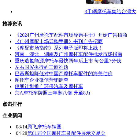
3千辆摩托车集结台湾大
推荐资讯
《2024广州摩托车配件市场导购手册》开始广告招商
《广州摩配市场导购手册》书刊广告招商
《摩配市场指南》系列电子版即将上线！
河南、湖北、湖南及广州摩托车配件批发市场指南
重庆造氢能源摩托车最快两年后上市 每公里7分钱
左右国Ⅳ执行的三道难题
巴基斯坦降低对中国产摩托车配件的海关估价
摩托车企业微信营销调查
伊朗计划推广环保汽车及摩托车
京A摩托车牌照三年翻八倍 升至8万
点击排行
企业新闻
08-14
腾飞摩托车钢圈
04-28
第81届全国摩托车及配件展示交易会