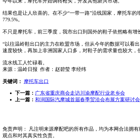
今年以来，摩托车开始调转枪头，开发其他新兴市场。
结果也是让人欣喜的。在不少“一带一路”沿线国家，摩托车的
779.5%。
不只是摩托车，前三季度，我市出口到国外的鞋子依然略有增长，出
“以往温岭鞋出口的主力在欧盟市场，但从今年的数据可以看
速度较快，再加上非洲国家人口多，对鞋子的需求量也较大，
流水线工人忙碌着。
来源：温岭日报 作者：赵碧莹 李经纬
关键词：
摩托车出口
下一篇：
广东省重庆商会走访川渝摩配行业老乡会
上一篇：
和润国际汽摩城首届春季贸洽会布展方案研讨会
免责声明：
凡注明来源摩配吧的所有作品，均为本网合法拥有
观点和对其真实性负责。