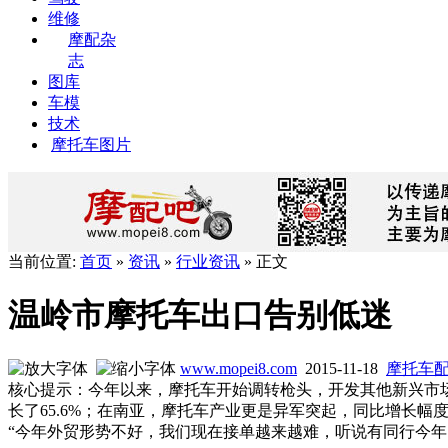
维修
摩配杂
志
图库
车模
技术
摩托车图片
当前位置:
首页
»
资讯
»
行业资讯
» 正文
温岭市摩托车出口告别低迷
www.mopei8.com
2015-11-18
摩托车
核心提示：今年以来，摩托车开始调转枪头，开发其他新兴市
长了65.6%；在南亚，摩托车产业更是异军突起，同比增长幅度达7
“今年外贸形势不好，我们现在接单越来越难，听说有同行今年出