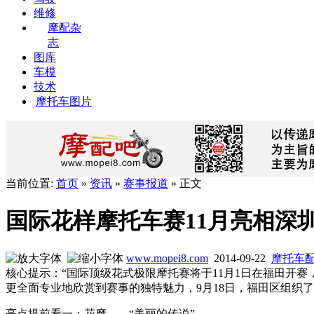
维修
摩配杂
志
图库
车模
技术
摩托车图片
当前位置:
首页
»
资讯
»
赛事报道
» 正文
国际花样摩托车赛11月亮相深
www.mopei8.com
2014-09-22
摩托车
核心提示：“国际顶级花式极限摩托赛将于11月1日在福田开
更全面专业地欣赏到赛事的独特魅力，9月18日，福田区组织
亮点提前看一：花摩——“美丽的传说”