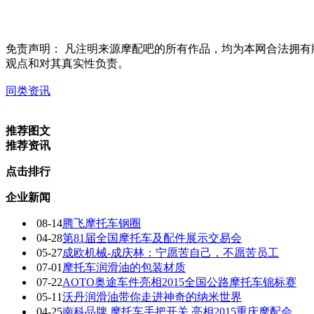
免责声明：
凡注明来源摩配吧的所有作品，均为本网合法拥有
观点和对其真实性负责。
同类资讯
推荐图文
推荐资讯
点击排行
企业新闻
08-14
腾飞摩托车钢圈
04-28
第81届全国摩托车及配件展示交易会
05-27
成欧机械-成庆林：宁愿苦自己，不愿苦员工
07-01
摩托车润滑油的包装材质
07-22
AOTO奥途车件亮相2015全国公路摩托车锦标赛
05-11
沃丹润滑油带你走进神奇的纳米世界
04-25
南科品牌 摩托车手把开关 亮相2015重庆摩配会