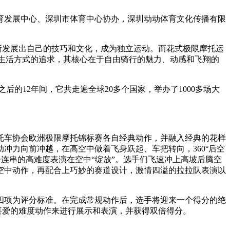
育发展中心、深圳市体育中心协办，深圳动动体育文化传播有限
后逐渐发展出自己的技巧和文化，成为独立运动。而花式极限摩托运
生活方式的追求，其核心在于自由骑行的魅力、动感和飞翔的
的12年间，它共走遍全球20多个国家，举办了1000多场大
托车协会欧洲极限摩托锦标赛各自经典动作，并融入经典的花样
冲力向前冲越，在高空中做着飞身跃起、车把转向，360°后空
”等一连串的高难度表演在空中“绽放”。选手们飞速冲上高坡后腾空
空中动作，再配合上巧妙的赛道设计，激情四溢的拉拉队表演以
等四项为评分标准。在完成常规动作后，选手将迎来一个得分的绝
选择最喜爱的难度动作来进行展示和表演，并获得双倍得分。