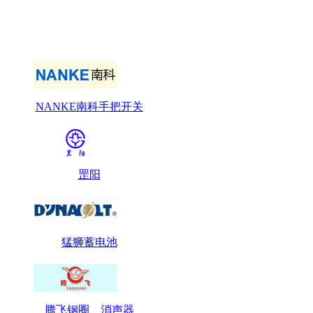
NANKE南科手把开关
罡阳
猛狮蓄电池
腾飞钢圈、消声器