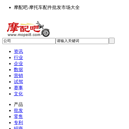
摩配吧-摩托车配件批发市场大全
资讯
行业
企业
数据
营销
试驾
赛事
文化
产品
批发
零售
专利
招商