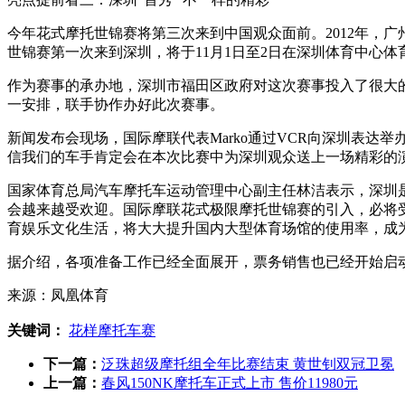
今年花式摩托世锦赛将第三次来到中国观众面前。2012年，广
世锦赛第一次来到深圳，将于11月1日至2日在深圳体育中心
作为赛事的承办地，深圳市福田区政府对这次赛事投入了很大
一安排，联手协作办好此次赛事。
新闻发布会现场，国际摩联代表Marko通过VCR向深圳表
信我们的车手肯定会在本次比赛中为深圳观众送上一场精彩的演
国家体育总局汽车摩托车运动管理中心副主任林洁表示，深圳
会越来越受欢迎。国际摩联花式极限摩托世锦赛的引入，必将
育娱乐文化生活，将大大提升国内大型体育场馆的使用率，成
据介绍，各项准备工作已经全面展开，票务销售也已经开始启
来源：凤凰体育
关键词：
花样摩托车赛
下一篇：
泛珠超级摩托组全年比赛结束 黄世钊双冠卫冕
上一篇：
春风150NK摩托车正式上市 售价11980元