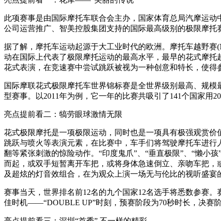
此项赛事是由国际摩托车联合会主办，国家体育总局汽摩运动
公司运营推广、智美控股集团支持的国际最高级别的极限摩托
据了解，摩托车运动起源于大工业时代的欧洲。摩托车越野赛(M
动在国际上代表了极限摩托运动的最高水平，最早的花式摩托
花式表演，在竞速赛中尝试跳跃被视为一种创意和特长，使得
国际摩联花式极限摩托车世界锦标赛是全世界级别最高、规模最大
型赛事。以2011年为例，它一年的比赛共吸引了141个国家用2
亮点提前看二：犒劳眼球激情无限
花式极限摩托是一项极限运动，同时也是一项具有极强观赏价
跳跃与喷火等表演元素，在比赛中，车手们将驾驶摩托车进行人
翻等紧张刺激的惊险动作。“印度鬼爪”、“垂直极限”、“懒小孩”
而起，或双手短暂离开车把，或将身体急速倒立、亲吻车把，
及超炫的灯音效组合，在为观众上演一场无与伦比的视听盛宴的
赛事当天，世界排名前12名的九个国家12名选手将悉数参赛
佳时机——“DOUBLE UP”时刻，预赛阶段为70秒时长，决
亮点提前看三：深圳“首秀” 不一样的精彩