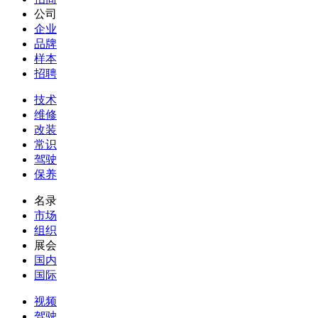
公司
企业
品牌
样本
招聘
技术
维修
改装
常识
驾驶
保养
名录
市场
组织
展会
国内
国际
视频
驾驶