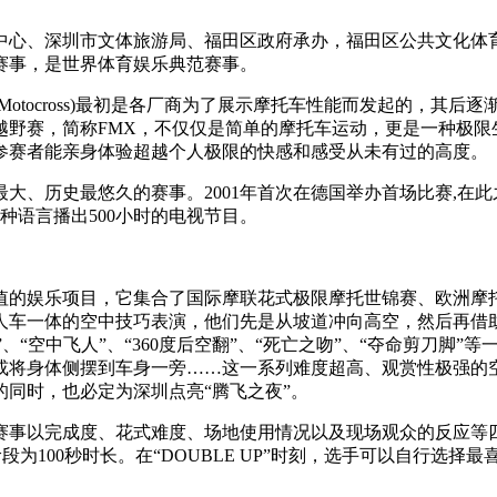
中心、深圳市文体旅游局、福田区政府承办，福田区公共文化体
赛事，是世界体育娱乐典范赛事。
otocross)最初是各厂商为了展示摩托车性能而发起的，其
越野赛，简称FMX，不仅仅是简单的摩托车运动，更是一种极限
参赛者能亲身体验超越个人极限的快感和感受从未有过的高度。
、历史最悠久的赛事。2001年首次在德国举办首场比赛,在此之后
0种语言播出500小时的电视节目。
值的娱乐项目，它集合了国际摩联花式极限摩托世锦赛、欧洲摩
车一体的空中技巧表演，他们先是从坡道冲向高空，然后再借助
、“空中飞人”、“360度后空翻”、“死亡之吻”、“夺命剪刀脚
或将身体侧摆到车身一旁……这一系列难度超高、观赏性极强的
同时，也必定为深圳点亮“腾飞之夜”。
。赛事以完成度、花式难度、场地使用情况以及现场观众的反应
赛阶段为100秒时长。在“DOUBLE UP”时刻，选手可以自行