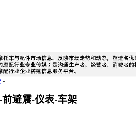
架
»
-前避震-仪表-车架