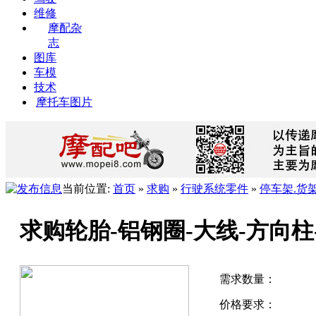
维修
摩配杂
志
图库
车模
技术
摩托车图片
当前位置:
首页
»
求购
»
行驶系统零件
»
停车架.货
求购轮胎-铝钢圈-大线-方向柱
需求数量：
价格要求：