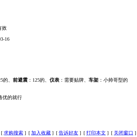
有效
03-16
25的、
前避震
：125的、
仪表
：需要贴牌、
车架
：小帅哥型的
格优的就行
[
求购搜索
] [
加入收藏
] [
告诉好友
] [
打印本文
] [
关闭窗口
]