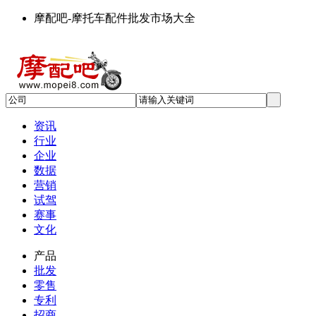
摩配吧-摩托车配件批发市场大全
资讯
行业
企业
数据
营销
试驾
赛事
文化
产品
批发
零售
专利
招商