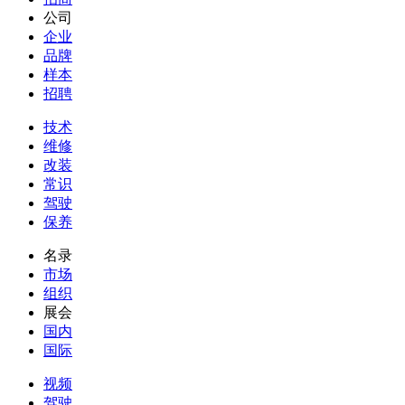
公司
企业
品牌
样本
招聘
技术
维修
改装
常识
驾驶
保养
名录
市场
组织
展会
国内
国际
视频
驾驶