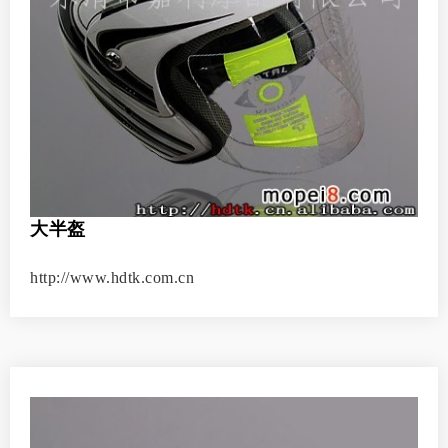
大半盔
http://www.hdtk.com.cn