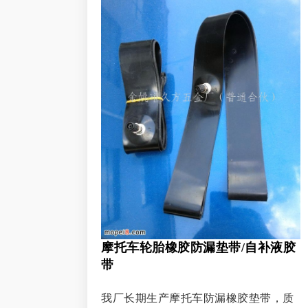
摩托车轮胎橡胶防漏垫带/自补液胶
带
我厂长期生产摩托车防漏橡胶垫带，质