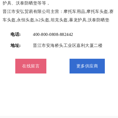
护具、沃泰防晒垫等等，
晋江市安弘贸易有限公司主营：摩托车用品,摩托车头盔,赛
车头盔,永恒头盔,ls2头盔,坦克头盔,暴龙护具,沃泰防晒垫
电话:
400-800-0808-882442
地址:
晋江市安海桥头工业区嘉利大厦二楼
在线留言
更多供应商